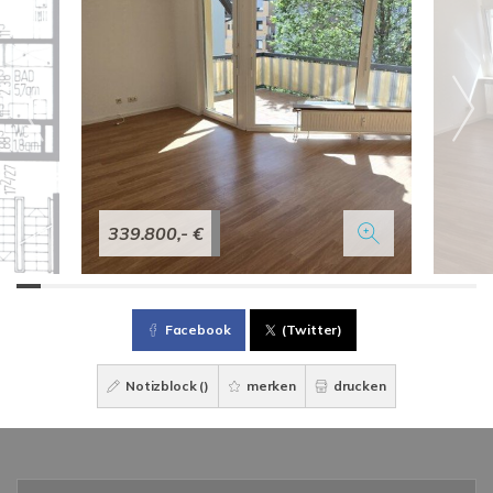
339.800,- €
Facebook
(Twitter)
Notizblock (
)
merken
drucken