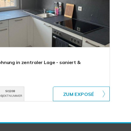
nung in zentraler Lage - saniert &
SI1208
ZUM EXPOSÉ
BJEKTNUMMER