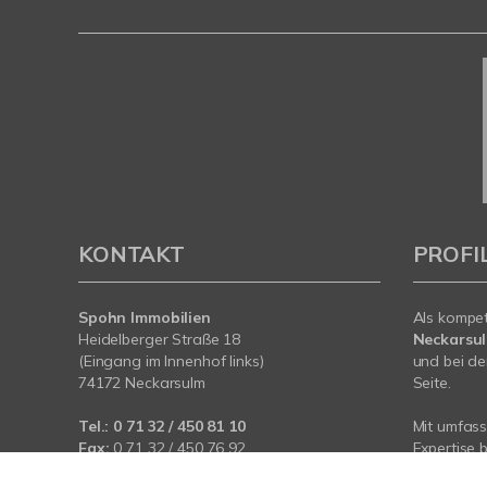
KONTAKT
PROFI
Spohn Immobilien
Als kompe
Heidelberger Straße 18
Neckarsu
(Eingang im Innenhof links)
und bei de
74172 Neckarsulm
Seite.
Tel.:
0 71 32 / 450 81 10
Mit umfas
Fax:
0 71 32 / 450 76 92
Expertise 
rund um I