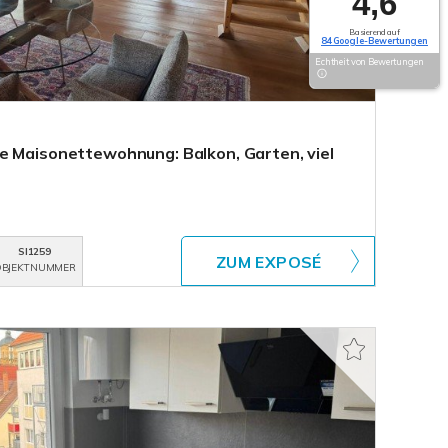
4,6
Basierend auf
84 Google-Bewertungen
Echtheit von Bewertungen
e Maisonettewohnung: Balkon, Garten, viel
SI1259
ZUM EXPOSÉ
BJEKTNUMMER