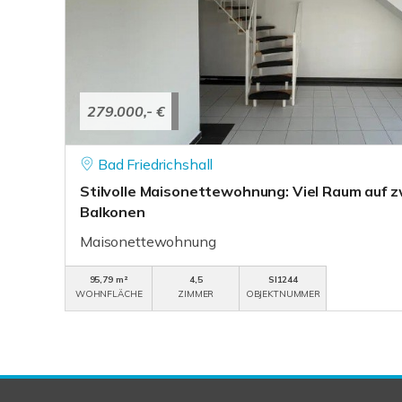
279.000,- €
Bad Friedrichshall
Stilvolle Maisonettewohnung: Viel Raum auf z
Balkonen
Maisonettewohnung
95,79 m²
4,5
SI1244
WOHNFLÄCHE
ZIMMER
OBJEKTNUMMER