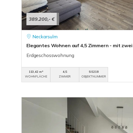
389.200,- €
Neckarsulm
Elegantes Wohnen auf 4,5 Zimmern - mit zwei 
Erdgeschosswohnung
113,42 m²
4,5
SI1218
WOHNFLÄCHE
ZIMMER
OBJEKTNUMMER