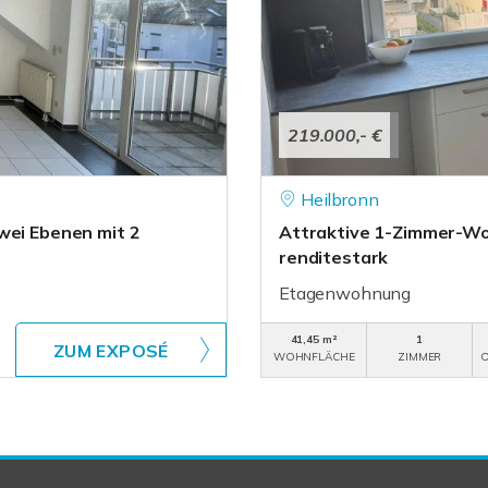
219.000,- €
Heilbronn
wei Ebenen mit 2
Attraktive 1-Zimmer-Woh
renditestark
Etagenwohnung
41,45 m²
1
ZUM EXPOSÉ
WOHNFLÄCHE
ZIMMER
O