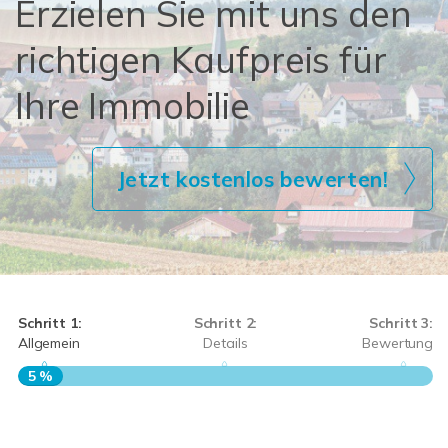
Erzielen Sie mit uns den
richtigen Kaufpreis für
Ihre Immobilie
Jetzt kostenlos bewerten!
Schritt 1:
Schritt 2:
Schritt 3:
Allgemein
Details
Bewertung
5 %
S