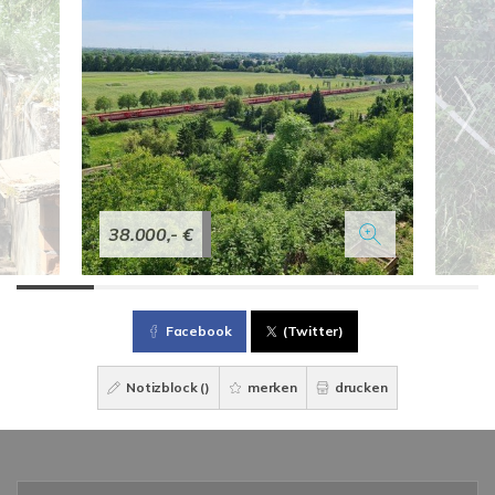
38.000,- €
Facebook
(Twitter)
Notizblock (
)
merken
drucken