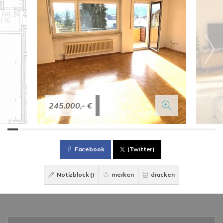
245.000,- €
Facebook
(Twitter)
Notizblock (
)
merken
drucken