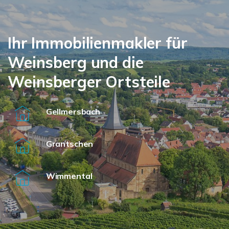
Ihr Immobilienmakler für
Weinsberg und die
Weinsberger Ortsteile
Gellmersbach
Grantschen
Wimmental