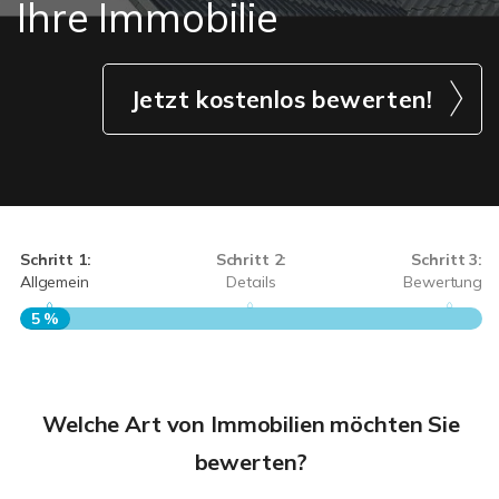
Ihre Immobilie
Jetzt kostenlos bewerten!
Schritt 1:
Schritt 2:
Schritt 3:
Allgemein
Details
Bewertung
5 %
S
A
Welche Art von Immobilien möchten Sie
bewerten?